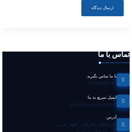
ارسال دیدگاه
تماس با ما
با ما تماس بگیرید:
04134482119
ایمیل سریع به ما:
info@binasanat.com
آدرس:
آذربایجان شرقی، شهر تبریز
شهرک فناوری خودرو