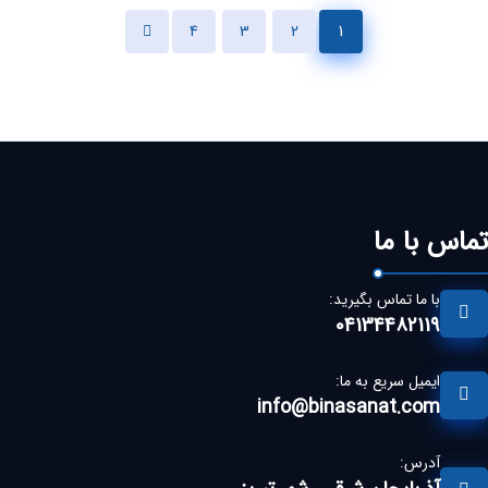
4
3
2
1
تماس با ما
با ما تماس بگیرید:
04134482119
ایمیل سریع به ما:
info@binasanat.com
آدرس: